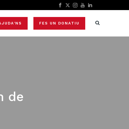
AJUDA’NS
FES UN DONATIU
n de