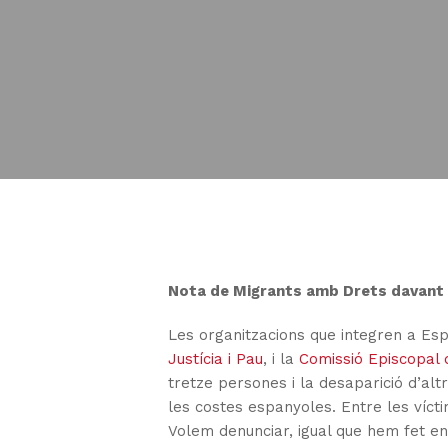
Nota de Migrants amb Drets davant u
Les organitzacions que integren a Es
Justícia i Pau
, i la
Comissió Episcopal 
tretze persones i la desaparició d’al
les costes espanyoles. Entre les vícti
Volem denunciar, igual que hem fet e