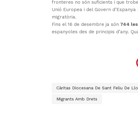
fronteres no són suficients i que trob
Unió Europea i del Govern d’Espanya 
migratòria.
Fins el 16 de desembre ja són
744 les
espanyoles des de principis d’any. Q
Càritas Diocesana De Sant Feliu De Ll
Migrants Amb Drets