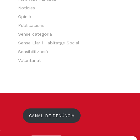
Noticies
Opinió
Publicacions
Sense categoria
Sense Llar i Habitatge Social
Sensibilització
Voluntariat
CANAL DE DENÚNCIA
t