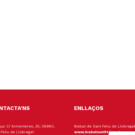
NTACTA'NS
ENLLAÇOS
ça: C/ Armenteres, 35, 08980,
Bisbat de Sant Feliu de Llobrega
 Feliu de Llobregat
www.bisbatsantfeliu.cat