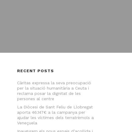
RECENT POSTS
Càritas expressa la seva preocupació
per la situació humanitària a Ceuta i
reclama posar la dignitat de les
persones al centre
La Diòcesi de Sant Feliu de Llobregat
aporta 46.147€ a la campanya per
ajudar les víctimes dels terratrèmols a
Veneçuela
Inaugurem els nous espais d’acollida i