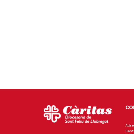
CO
Adre
Sant