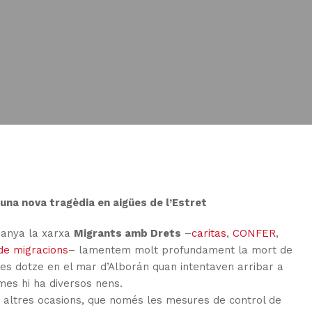
na nova tragèdia en aigües de l’Estret
panya la xarxa
Migrants amb Drets
–
caritas
,
CONFER
,
de migracions
– lamentem molt profundament la mort de
tres dotze en el mar d’Alborán quan intentaven arribar a
mes hi ha diversos nens.
n altres ocasions, que només les mesures de control de