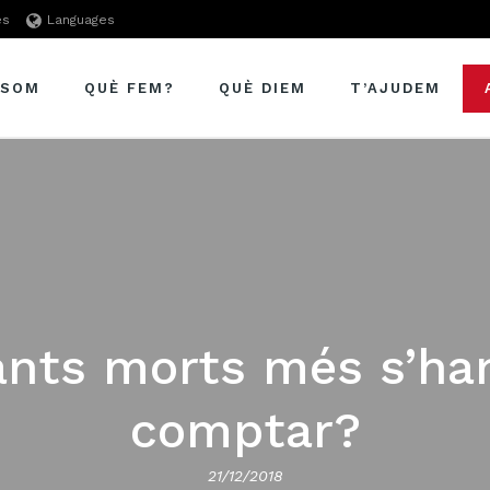
es
Languages
 SOM
QUÈ FEM?
QUÈ DIEM
T’AJUDEM
nts morts més s’ha
comptar?
21/12/2018