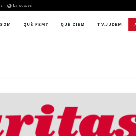
es
Languages
 SOM
QUÈ FEM?
QUÈ DIEM
T’AJUDEM