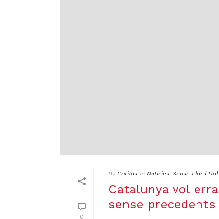
By
Caritas
In
Noticies
,
Sense Llar i Hab
Catalunya vol erra
sense precedents
0