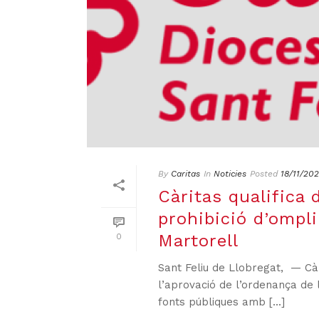
By
Caritas
In
Noticies
Posted
18/11/20
Càritas qualifica d
prohibició d’ompli
Martorell
0
Sant Feliu de Llobregat, — Cà
l’aprovació de l’ordenança de 
fonts públiques amb [...]