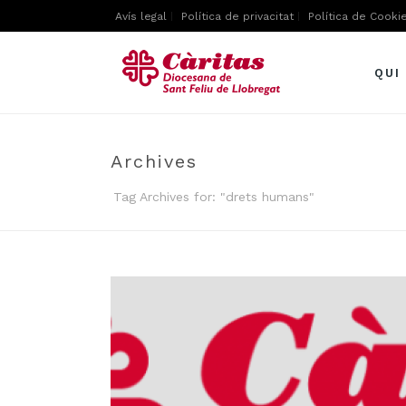
Avís legal
Política de privacitat
Política de Cooki
QUI
Archives
Tag Archives for: "drets humans"