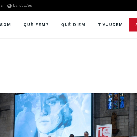
es
Languages
 SOM
QUÈ FEM?
QUÈ DIEM
T’AJUDEM