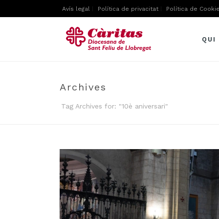
Avís legal
Política de privacitat
Política de Cooki
QUI
Archives
Tag Archives for: "10è aniversari"