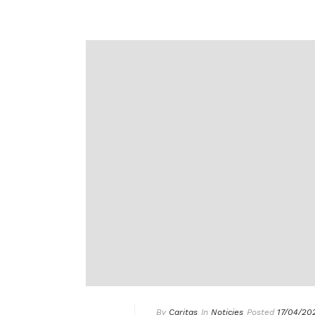
By
Caritas
In
Noticies
Posted
17/04/20