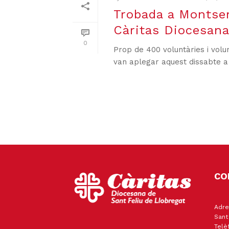
Trobada a Montser
Càritas Diocesana
0
Prop de 400 voluntàries i volu
van aplegar aquest dissabte a
CO
Adre
Sant
Telè