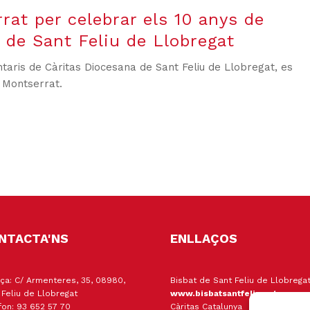
rat per celebrar els 10 anys de
 de Sant Feliu de Llobregat
ntaris de Càritas Diocesana de Sant Feliu de Llobregat, es
 Montserrat.
NTACTA'NS
ENLLAÇOS
ça: C/ Armenteres, 35, 08980,
Bisbat de Sant Feliu de Llobrega
 Feliu de Llobregat
www.bisbatsantfeliu.cat
fon: 93 652 57 70
Càritas Catalunya