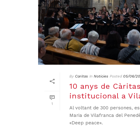
By
Caritas
In
Noticies
Posted
05/06/2
10 anys de Càritas
institucional a Vi
1
Al voltant de 300 persones, e
Maria de Vilafranca del Penedès
«Deep peace».