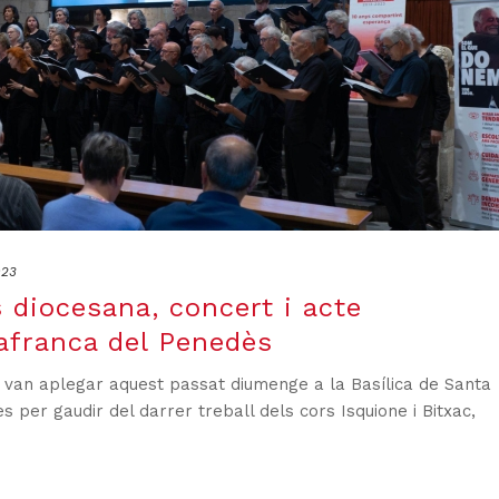
023
 diocesana, concert i acte
lafranca del Penedès
s van aplegar aquest passat diumenge a la Basílica de Santa
 per gaudir del darrer treball dels cors Isquione i Bitxac,