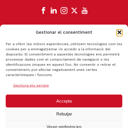
Gestionar el consentiment
CANAL DE DENÚNCIA
Per a oferir les millors experiències, utilitzem tecnologies com les
cookies per a emmagatzemar i/o accedir a la informació del
dispositiu. El consentiment a aquestes tecnologies ens permetrà
processar dades com el comportament de navegació o les
identificacions úniques en aquest lloc. No consentir o retirar el
consentiment, pot afectar negativament unes certes
característiques i funcions.
Gestiona els serveis
Accepta
Rebutjar
Certificat qualitat ISO 9001:2015
Veure preferències